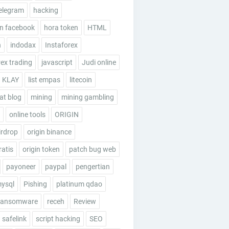
elegram
hacking
n facebook
hora token
HTML
n
indodax
Instaforex
rex trading
javascript
Judi online
KLAY
list empas
litecoin
t blog
mining
mining gambling
online tools
ORIGIN
irdrop
origin binance
ratis
origin token
patch bug web
payoneer
paypal
pengertian
mysql
Pishing
platinum qdao
ransomware
receh
Review
safelink
script hacking
SEO