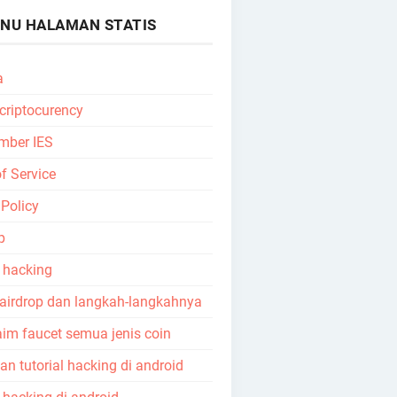
NU HALAMAN STATIS
a
 criptocurency
mber IES
f Service
 Policy
p
l hacking
 airdrop dan langkah-langkahnya
aim faucet semua jenis coin
n tutorial hacking di android