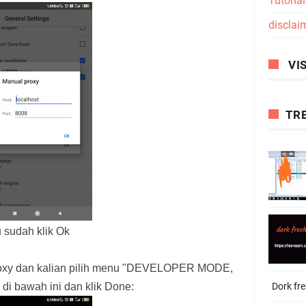
Tutoria
disclai
VIS
TR
 sudah klik Ok
Proxy dan kalian pilih menu "DEVELOPER MODE,
Dork fr
i bawah ini dan klik Done: