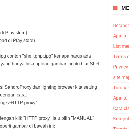
ME
Berand
i Play store)
Apa itu
oad di Play store)
List me
jpg contoh "shell.php;.jpg" kenapa harus ada
Terms o
yang hanya bisa upload gambar jpg itu biar Shell
Privacy
site ma
si SandroProxy dan lighting browser kita setting
Tutoria
a dengan cara:
Apa itu
ting~>HTTP proxy"
Cara cl
engan klik "HTTP proxy" lalu pilih "MANUAL"
Kumpula
eperti gambar di bawah ini: