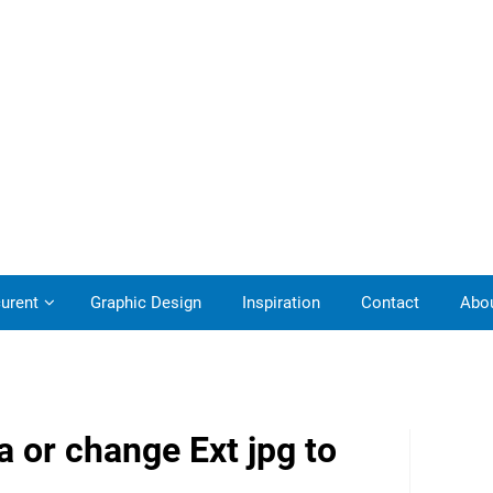
urent
Graphic Design
Inspiration
Contact
Abo
 or change Ext jpg to