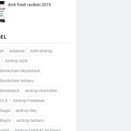
dork fresh racikan 2019
BEL
ak
Adsense
AGN airdrop
Airdrop AGN
 blockchain blockstack
 blockchain terbaru
 blockstack
airdrop chartoken
 FLX
Airdrop Freelanex
 kappi
airdrop klay
 klaytn
airdrop terbaru
 upbit
Airdrop Upbit KLAY klaytn