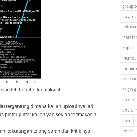
group t
halama
imtoke
instafo
kappi
membua
monero
origin a
origin g
lesai deh hehehe terimakasih
payeer
tu tergantung dimana kalian uploadnya jadi
php & 
us pinter-pinter kalian yah sekian terimakasih
qiwi
ripple
n kekurangan tolong saran dan kritik nya