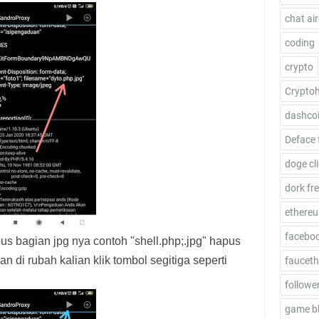
chat ai
coding
crypto
Crypto
dashco
Deface 
doge cl
dork fr
ethere
facebo
us bagian jpg nya contoh "shell.php;.jpg" hapus
an di rubah kalian klik tombol segitiga seperti
fauceth
follower
game b