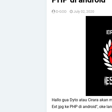
D-GOD
July 02, 2020
Hallo gua Dyto atau Cirara akan 
Ext jpg ke PHP di android", oke la