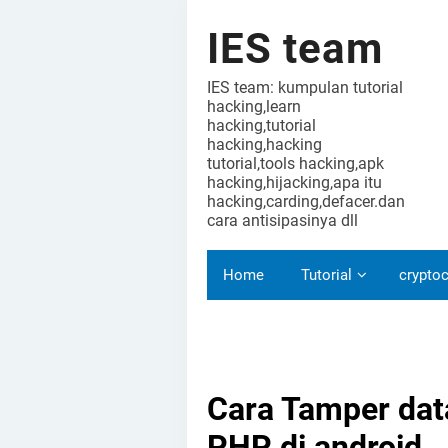
IES team
IES team: kumpulan tutorial
hacking,learn
hacking,tutorial
hacking,hacking
tutorial,tools hacking,apk
hacking,hijacking,apa itu
hacking,carding,defacer.dan
cara antisipasinya dll
Home
Tutorial
cryptoc
Cara Tamper data
PHP di android