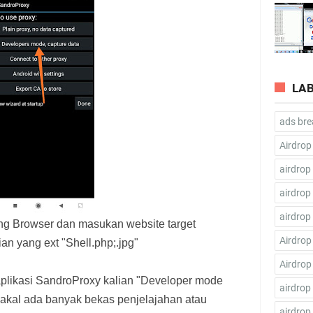
LA
ads bre
Airdrop
airdrop
airdrop
airdrop
ing Browser dan masukan website target
Airdrop
ian yang ext "Shell.php;.jpg"
Airdrop
 aplikasi SandroProxy kalian "Developer mode
airdrop
bakal ada banyak bekas penjelajahan atau
airdrop