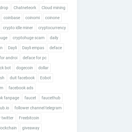
rdrop
Chatneteork
Cloud mining
coinbase
coinomi
coinone
crypto idle miner
cryptocurrency
huge
cryptohuge scam
daily
in
Dayli
Dayli empas
deface
for androi
deface for pc
ick bot
dogecoin
dollar
esh
duit facebook
Eobot
um
facebook ads
ok fanpage
faucet
faucethub
ub.io
follower channel telegram
 twitter
Freebitcoin
lockchain
giveaway