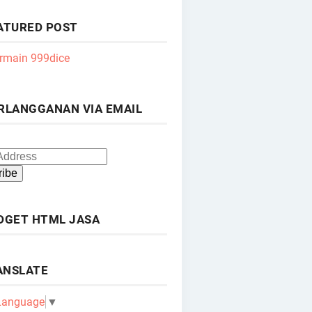
ATURED POST
rmain 999dice
RLANGGANAN VIA EMAIL
DGET HTML JASA
ANSLATE
 Language
▼