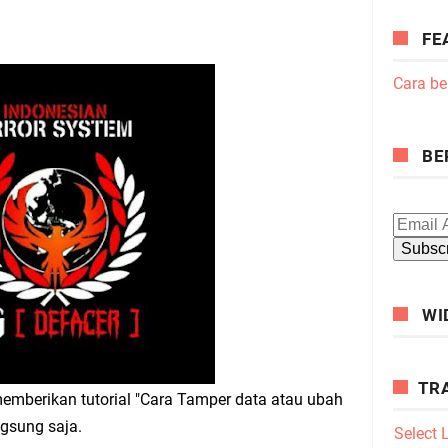
FE
Cara be
BE
WI
TR
memberikan tutorial "Cara Tamper data atau ubah
ngsung saja.
Select