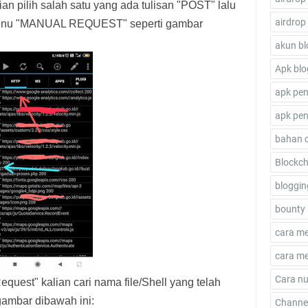
ian pilih salah satu yang ada tulisan "POST" lalu
airdrop
 menu "MANUAL REQUEST" seperti gambar
akun bl
Apk blo
apk pen
apk pen
bahan 
Blockch
bloggin
bounty 
cara m
cara me
Cara nu
uest" kalian cari nama file/Shell yang telah
 gambar dibawah ini:
Channel