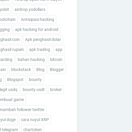
 yobit
airdrop yodollars
ockchain
Antisipasi hacking
gging
apk hacking for android
ghasil coin
Apk penghasil dolar
ghasil rupiah
apk trading
app
carding
bahan hacking
bitcoin
ain
blockstack
Blog
Blogger
g
Blogspot
bounty
legit usdq
bounty usdt
broker
embuat game
nambah follower twitter
yul doge
cara nuyul XRP
 telegram
chartoken